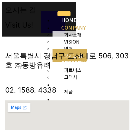
콘
오시는 길
텐
츠
HOME
로
Visit Us!
COMPANY
건
회사소개
너
뛰
VISION
기
연혁
서울특별시 강남구 도산대로 506, 303
오시는 길
REFERENCE
호 ㈜동방유래
파트너스
고객사
PRODUCT
02. 1588. 4338
제품
NOTICE
공지사항
CONTACT
US